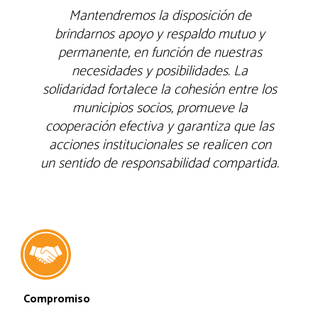
mos la disposición de
La toma de dec
poyo y respaldo mutuo y
de los recurs
 en función de nuestras
procesos instit
s y posibilidades. La
periódicame
talece la cohesión entre los
estarán a di
s socios, promueve la
general. La
ectiva y garantiza que las
confianza entr
tucionales se realicen con
rendición d
esponsabilidad compartida.
legitimidad de
Equidad