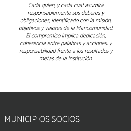
, y cada cual asumirá
Los recursos y 
emente sus deberes y
brindarán ot
identificado con la misión,
todos sus miem
lores de la Mancomunidad.
según sus ne
so implica dedicación,
participación
re palabras y acciones, y
garantiza un 
d frente a los resultados y
fortaleciendo l
de la institución.
entre los m
p
MUNICIPIOS SOCIOS